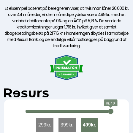
Et eksempel baseret på beregneren viser, at hvis man låner 20.000 kr.
over 44 måneder, vil den månedlige ydelse være 499 kr. med en
variabel debitorrente på 0% og en ÅOP på 5,18 %. De samlede
kreditomkostninger udgør 1.716 kr., hvilket giver et samlet
tilbagebetalingsbeløb på 21.716 kr. Finansieringen tilbydes i samarbejde
med Resurs Bank, og de endelige vilkår fastlægges på baggrund af
kreditvurdering.