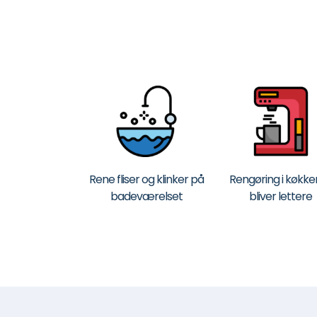
Rene fliser og klinker på
Rengøring i køkke
badeværelset
bliver lettere