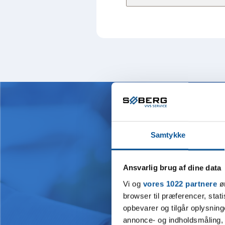
Her ses s
Samtykke
Ansvarlig brug af dine data
Vi og
vores 1022 partnere
øn
browser til præferencer, stat
opbevarer og tilgår oplysning
annonce- og indholdsmåling,