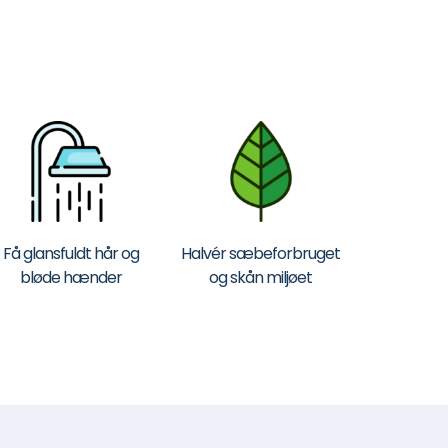
Få glansfuldt hår og
Halvér sæbeforbruget
bløde hænder
og skån miljøet