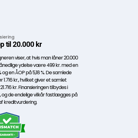
siering
p til 20.000 kr
eren viser, at hvis man låner 20.000
månedlige ydelse være 499 kr. med en
% og en ÅOP på 5,18 %. De samlede
.716 kr., hvilket giver et samlet
.716 kr. Finansieringen tilbydes i
og de endelige vilkår fastlægges på
 kreditvurdering.