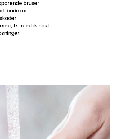
esparende bruser
tort badekar
dskader
ner, fx ferietilstand
løsninger