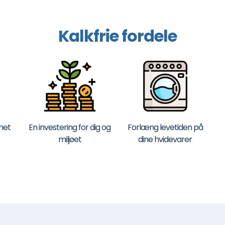
Kalkfrie fordele
net
En investering for dig og
Forlæng levetiden på
miljøet
dine hvidevarer