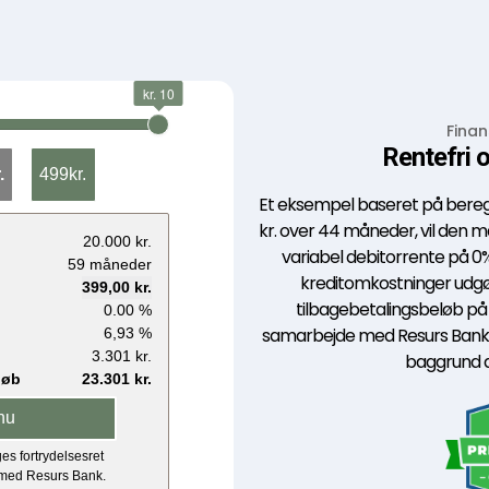
Finan
Rentefri o
Et eksempel baseret på beregn
kr. over 44 måneder, vil den 
variabel debitorrente på 0
kreditomkostninger udgør 1
tilbagebetalingsbeløb på 21
samarbejde med Resurs Bank, 
baggrund af