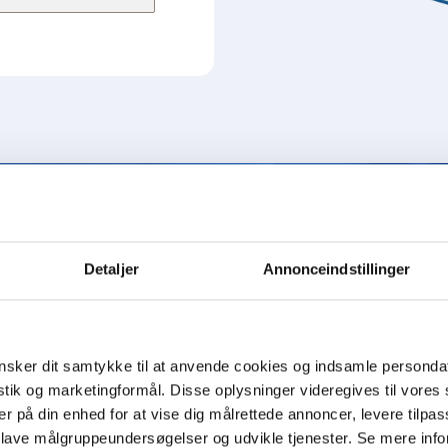
tandardprisen for AQA basic o
Detaljer
Annonceindstillinger
inkl. installation​
sker dit samtykke til at anvende cookies og indsamle personda
istik og marketingformål. Disse oplysninger videregives til vore
er på din enhed for at vise dig målrettede annoncer, levere tilpas
 lave målgruppeundersøgelser og udvikle tjenester. Se mere inf